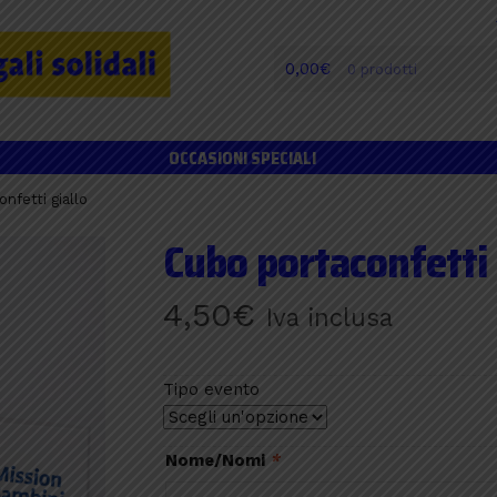
0,00
€
0 prodotti
OCCASIONI SPECIALI
nfetti giallo
Cubo portaconfetti 
4,50
€
Iva inclusa
Tipo evento
Nome/Nomi
*