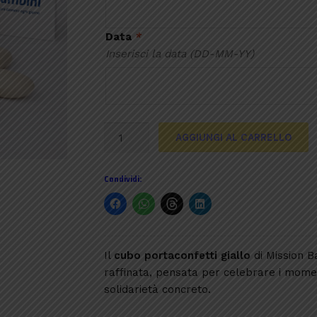
Data
*
Inserisci la data (DD-MM-YY)
Cubo
AGGIUNGI AL CARRELLO
portaconfetti
giallo
Condividi:
quantità
Il
cubo portaconfetti giallo
di Mission B
raffinata, pensata per celebrare i moment
solidarietà concreto.