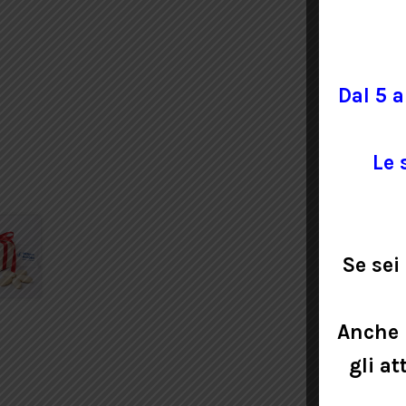
Dal 5 a
Le 
Se sei
Anche 
gli at