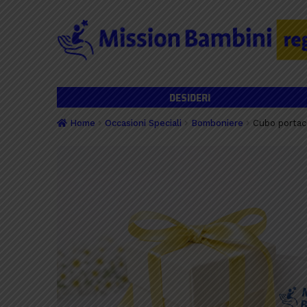
Vai
Vai
alla
al
navigazione
contenuto
DESIDERI
Home
Occasioni Speciali
Bomboniere
Cubo portaco