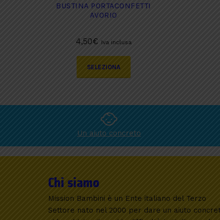
BUSTINA PORTACONFETTI
AVORIO
4,50
€
Iva inclusa
Questo
SELEZIONA
prodotto
ha
più
varianti.
Le
opzioni
Un aiuto concreto
possono
essere
scelte
nella
pagina
Chi siamo
del
prodotto
Mission Bambini è un Ente italiano del Terzo
Settore nato nel 2000 per dare un aiuto concre