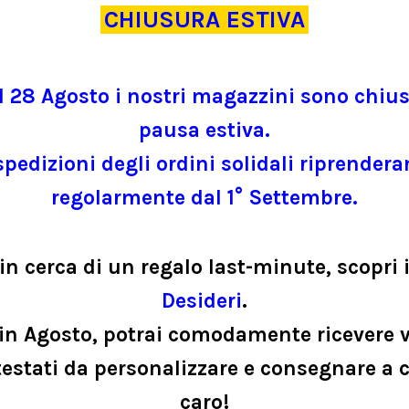
CHIUSURA ESTIVA
Dimensioni portaconfetti: 5 x 5 x 
Capacità: circa 4-5 confetti
Nastrino giallo in doppio raso da 
Bigliettino solidale personalizzabil
l 28 Agosto i nostri magazzini sono chius
pausa estiva.
Vuoi completare la tua bomboniera?
Pu
confetti al cioccolato fondente
.
spedizioni degli ordini solidali riprender
regolarmente dal 1° Settembre.
Per informazioni:
bomboniere@missionb
TEMPISTICHE E SUPPORTO
 in cerca di un regalo last-minute, scopri i
IL TUO SOSTEGNO CONTA
Desideri
.
in Agosto, potrai comodamente ricevere v
Non ci sono ancora recensioni.
testati da personalizzare e consegnare a c
caro!
Solamente clienti che hanno effettuato 