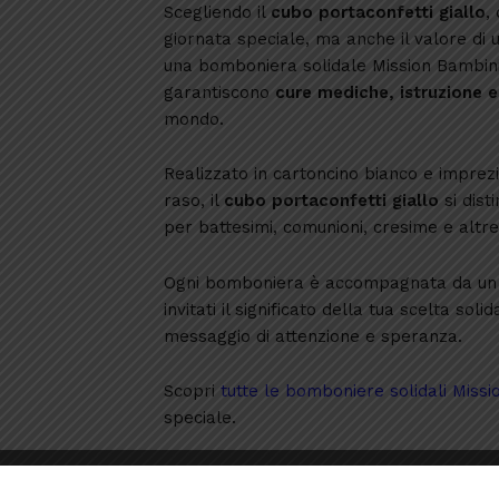
Scegliendo il
cubo portaconfetti giallo
,
giornata speciale, ma anche il valore di u
una bomboniera solidale Mission Bambini 
garantiscono
cure mediche, istruzione 
mondo.
Realizzato in cartoncino bianco e imprezi
raso, il
cubo portaconfetti giallo
si dist
per battesimi, comunioni, cresime e altre 
Ogni bomboniera è accompagnata da un bi
invitati il significato della tua scelta s
messaggio di attenzione e speranza.
Scopri
tutte le bomboniere solidali Miss
speciale.
Caratteristiche tecniche