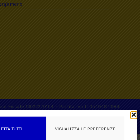
ergamene
ice Fiscale 13022270154
-
Partita Iva IT05494870966
(ETS) perseguendo senza scopo di lucro finalità civiche,
ETTA TUTTI
VISUALIZZA LE PREFERENZE