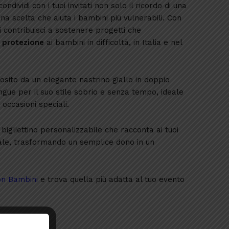
 condividi con i tuoi invitati non solo il ricordo di una
na scelta che aiuta i bambini più vulnerabili. Con
contribuisci a sostenere progetti che
e protezione
ai bambini in difficoltà, in Italia e nel
osito da un elegante nastrino giallo in doppio
ingue per il suo stile sobrio e senza tempo, ideale
occasioni speciali.
gliettino personalizzabile che racconta ai tuoi
olidale, trasformando un semplice dono in un
ion Bambini
e trova quella più adatta al tuo evento