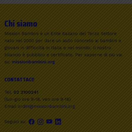
Chi siamo
Mission Bambini è un Ente italiano del Terzo Settore
nato nel 2000 per dare un aiuto concreto ai bambini e
giovani in difficoltà in Italia e nel mondo. Il nostro
bilancio è pubblico e certificato. Per saperne di più vai
su:
missionbambini.org
CONTATTACI!
Tel.
02 2100241
(lun-gio ore 9-18, ven ore 9-16)
Email
ordini@missionbambini.org
Seguici su: