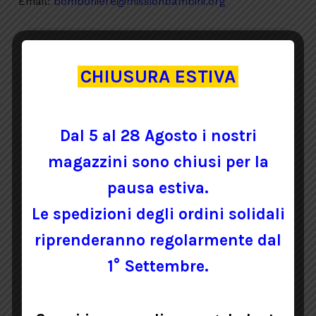
Email:
bomboniere@missionbambini.org
CHIUSURA ESTIVA
Dal 5 al 28 Agosto i nostri
magazzini sono chiusi per la
BIGLIETTI
pausa estiva.
Le spedizioni degli ordini solidali
riprenderanno regolarmente dal
1° Settembre.