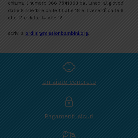
chiama il numero
366 7541903
dal lunedì al giovedì
dalle 9 alle 13 e dalle 14 alle 18 e il venerdì dalle 9
alle 13 e dalle 14 alle 16
scrivi a
ordini@missionbambini.org
.
Un aiuto concreto
Pagamenti sicuri