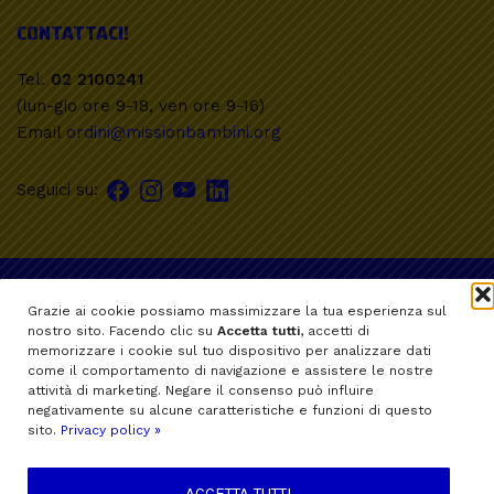
CONTATTACI!
Tel.
02 2100241
(lun-gio ore 9-18, ven ore 9-16)
Email
ordini@missionbambini.org
Seguici su:
Mission Bambini ETS
Via Ronchi 17, 20134 Milano - Tel. +39 02 21.00.241
Grazie ai cookie possiamo massimizzare la tua esperienza sul
E-mail:
info@missionbambini.org
nostro sito. Facendo clic su
Accetta tutti
, accetti di
memorizzare i cookie sul tuo dispositivo per analizzare dati
Codice Fiscale 13022270154
come il comportamento di navigazione e assistere le nostre
Partita Iva IT05494870966
attività di marketing. Negare il consenso può influire
negativamente su alcune caratteristiche e funzioni di questo
Ai sensi dell’articolo 4 del Codice del Terzo Settore,
sito.
Privacy policy »
Mission Bambini è a tutti gli effetti un Ente del Terzo
Settore (ETS) perseguendo senza scopo di lucro finalità
ACCETTA TUTTI