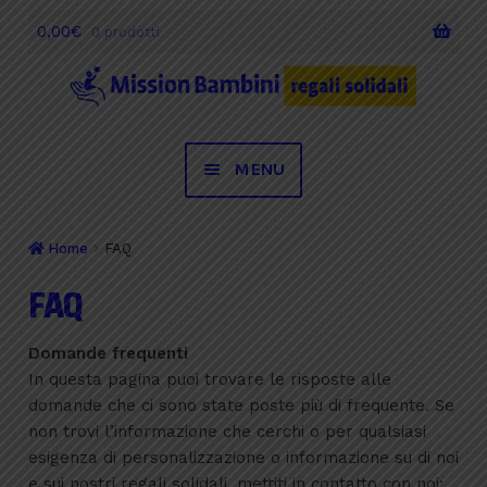
0,00
€
0 prodotti
Vai
Vai
alla
al
navigazione
contenuto
MENU
Desideri
Home
FAQ
Occasioni Speciali
FAQ
Regali Solidali
Domande frequenti
Testimonianze
In questa pagina puoi trovare le risposte alle
domande che ci sono state poste più di frequente. Se
Chi siamo
non trovi l’informazione che cerchi o per qualsiasi
esigenza di personalizzazione o informazione su di noi
e sui nostri regali solidali, mettiti in contatto con noi: