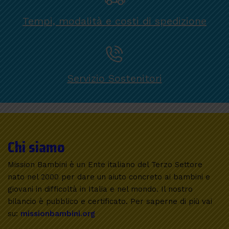
Tempi, modalità e costi di spedizione
Servizio Sostenitori
Chi siamo
Mission Bambini è un Ente italiano del Terzo Settore
nato nel 2000 per dare un aiuto concreto ai bambini e
giovani in difficoltà in Italia e nel mondo. Il nostro
bilancio è pubblico e certificato. Per saperne di più vai
su:
missionbambini.org