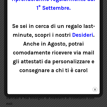
Posso fare più regali insieme? Posso comprare in un
1° Settembre.
unico ordine prodotti appartenenti a categorie
diverse?
Se sei in cerca di un regalo last-
A chi verranno spediti i miei regali?
minute, scopri i nostri
Desideri
.
Come verranno impiegati i fondi raccolti?
Anche in Agosto, potrai
comodamente ricevere via mail
Quali Regali è possibile fare?
gli attestati da personalizzare e
consegnare a chi ti è caro!
Perché scegliere i Regali Solidali di Mission
Bambini? Cosa sono?
Se non hai trovato una risposta a quello che
cercavi e hai bisogno di metterti in contatto con
noi: