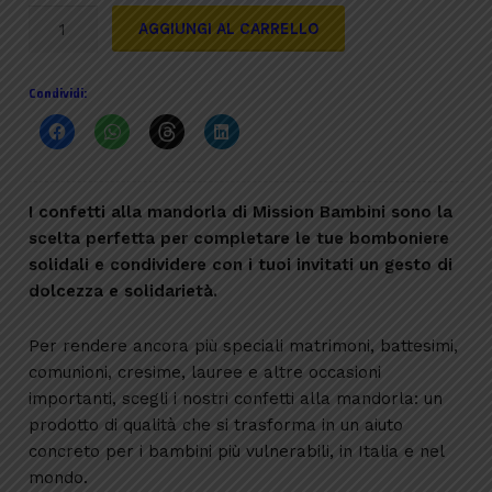
Confetti
AGGIUNGI AL CARRELLO
alla
mandorla
Condividi:
quantità
I confetti alla mandorla di Mission Bambini sono la
scelta perfetta per completare le tue bomboniere
solidali e condividere con i tuoi invitati un gesto di
dolcezza e solidarietà.
Per rendere ancora più speciali matrimoni, battesimi,
comunioni, cresime, lauree e altre occasioni
importanti, scegli i nostri confetti alla mandorla: un
prodotto di qualità che si trasforma in un aiuto
concreto per i bambini più vulnerabili, in Italia e nel
mondo.