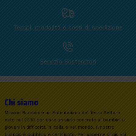
Tempi, modalità e costi di spedizione
Servizio Sostenitori
Chi siamo
Mission Bambini è un Ente italiano del Terzo Settore
nato nel 2000 per dare un aiuto concreto ai bambini e
giovani in difficoltà in Italia e nel mondo. Il nostro
bilancio è pubblico e certificato. Per saperne di più vai