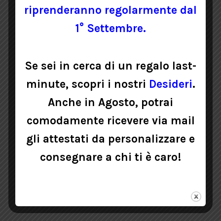
4,50
€
Iva inclusa
riprenderanno regolarmente dal
Questo
1° Settembre.
SELEZIONA
prodotto
ha
più
Se sei in cerca di un regalo last-
varianti.
Le
minute, scopri i nostri
Desideri
.
opzioni
Anche in Agosto, potrai
possono
essere
comodamente ricevere via mail
scelte
gli attestati da personalizzare e
nella
pagina
consegnare a chi ti è caro!
del
prodotto
BUSTINA PORTACONFETTI AZZURRO