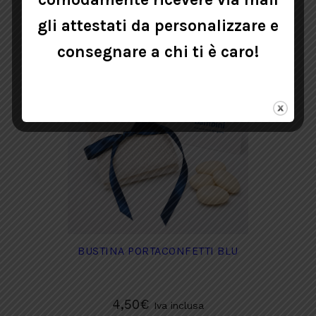
Questo
SELEZIONA
prodotto
gli attestati da personalizzare e
ha
consegnare a chi ti è caro!
più
varianti.
Le
opzioni
possono
essere
scelte
nella
pagina
del
prodotto
BUSTINA PORTACONFETTI BLU
4,50
€
Iva inclusa