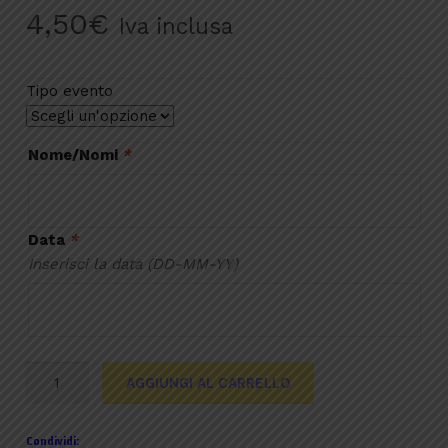
4,50
€
Iva inclusa
Tipo evento
Nome/Nomi
*
Data
*
Inserisci la data (DD-MM-YY)
Bustina
AGGIUNGI AL CARRELLO
portaconfetti
azzurro
Condividi:
quantità