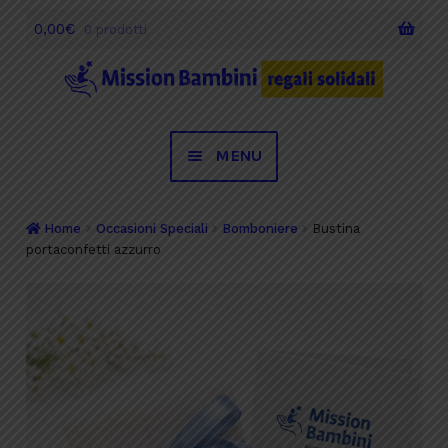
0,00
€
0 prodotti
Vai
Vai
alla
al
navigazione
contenuto
MENU
Desideri
Home
Occasioni Speciali
Bomboniere
Bustina
portaconfetti azzurro
Occasioni Speciali
Regali Solidali
Testimonianze
Chi siamo