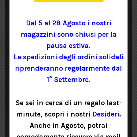
PRODOTTI CORRELATI
Dal 5 al 28 Agosto i nostri
magazzini sono chiusi per la
pausa estiva.
Le spedizioni degli ordini solidali
riprenderanno regolarmente dal
1° Settembre.
MIELE MILLEFIORI
Se sei in cerca di un regalo last-
minute, scopri i nostri
Desideri
.
Anche in Agosto, potrai
6,50
€
Iva inclusa
comodamente ricevere via mail