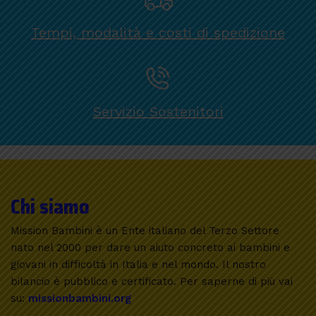
Tempi, modalità e costi di spedizione
Servizio Sostenitori
Chi siamo
Mission Bambini è un Ente italiano del Terzo Settore
nato nel 2000 per dare un aiuto concreto ai bambini e
giovani in difficoltà in Italia e nel mondo. Il nostro
bilancio è pubblico e certificato. Per saperne di più vai
su:
missionbambini.org