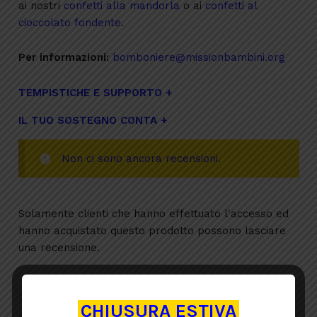
ai nostri
confetti alla mandorla
o ai
confetti al
cioccolato fondente
.
Per informazioni:
bomboniere@missionbambini.org
TEMPISTICHE E SUPPORTO
IL TUO SOSTEGNO CONTA
Non ci sono ancora recensioni.
Solamente clienti che hanno effettuato l'accesso ed
hanno acquistato questo prodotto possono lasciare
una recensione.
CHIUSURA ESTIVA