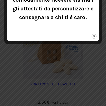
Questo
SELEZIONA
prodotto
gli attestati da personalizzare e
ha
consegnare a chi ti è caro!
più
varianti.
Le
opzioni
possono
essere
scelte
nella
pagina
del
prodotto
PORTACONFETTI CASETTA
2,50
€
Iva inclusa