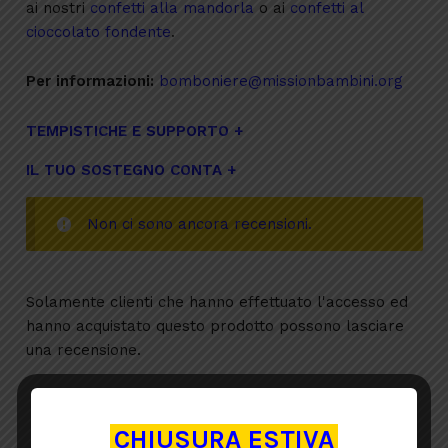
ai nostri
confetti alla mandorla
o ai
confetti al
cioccolato fondente
.
Per informazioni:
bomboniere@missionbambini.org
TEMPISTICHE E SUPPORTO
IL TUO SOSTEGNO CONTA
Non ci sono ancora recensioni.
Solamente clienti che hanno effettuato l'accesso ed
hanno acquistato questo prodotto possono lasciare
una recensione.
CHIUSURA ESTIVA