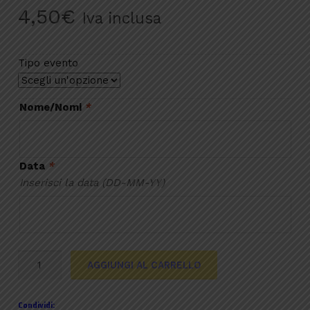
4,50
€
Iva inclusa
Tipo evento
Nome/Nomi
*
Data
*
Inserisci la data (DD-MM-YY)
Bustina
AGGIUNGI AL CARRELLO
portaconfetti
avorio
Condividi:
quantità