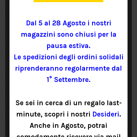
PRODOTTI CORRELATI
Dal 5 al 28 Agosto i nostri
magazzini sono chiusi per la
pausa estiva.
Le spedizioni degli ordini solidali
riprenderanno regolarmente dal
1° Settembre.
BUSTINA PORTACONFETTI BLU
Se sei in cerca di un regalo last-
minute, scopri i nostri
Desideri
.
Anche in Agosto, potrai
4,50
€
Iva inclusa
comodamente ricevere via mail