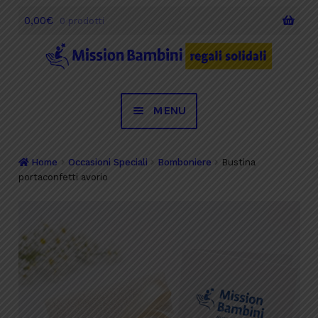
0,00
€
0 prodotti
Vai
Vai
alla
al
navigazione
contenuto
MENU
Desideri
Home
Occasioni Speciali
Bomboniere
Bustina
portaconfetti avorio
Occasioni Speciali
Regali Solidali
Testimonianze
Chi siamo