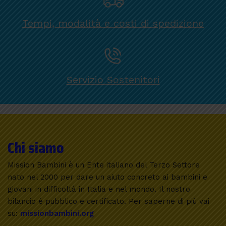
Tempi, modalità e costi di spedizione
Servizio Sostenitori
Chi siamo
Mission Bambini è un Ente italiano del Terzo Settore
nato nel 2000 per dare un aiuto concreto ai bambini e
giovani in difficoltà in Italia e nel mondo. Il nostro
bilancio è pubblico e certificato. Per saperne di più vai
su:
missionbambini.org