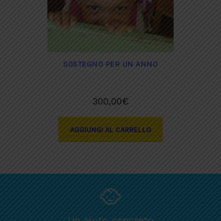
SOSTEGNO PER UN ANNO
300,00
€
AGGIUNGI AL CARRELLO
Un aiuto concreto