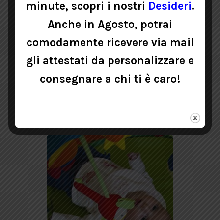
minute, scopri i nostri
Desideri
.
Anche in Agosto, potrai
comodamente ricevere via mail
VISITA PEDIATRICA
gli attestati da personalizzare e
consegnare a chi ti è caro!
50,00
€
AGGIUNGI AL CARRELLO