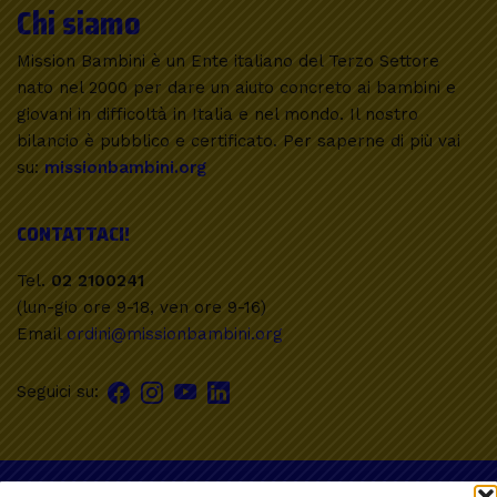
Chi siamo
Mission Bambini è un Ente italiano del Terzo Settore
nato nel 2000 per dare un aiuto concreto ai bambini e
giovani in difficoltà in Italia e nel mondo. Il nostro
bilancio è pubblico e certificato. Per saperne di più vai
su:
missionbambini.org
CONTATTACI!
Tel.
02 2100241
(lun-gio ore 9-18, ven ore 9-16)
Email
ordini@missionbambini.org
Seguici su:
Mission Bambini ETS