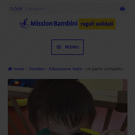
0,00
€
0 prodotti
Vai
Vai
alla
al
navigazione
contenuto
MENU
Desideri
Home
Desideri
Educazione Italia
Un pasto completo
Occasioni Speciali
Regali Solidali
Testimonianze
Chi siamo