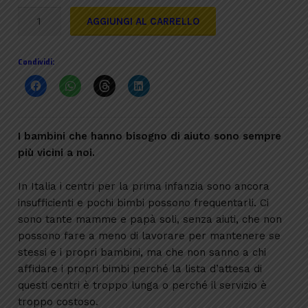
Un
AGGIUNGI AL CARRELLO
pasto
completo
Condividi:
quantità
I bambini che hanno bisogno di aiuto sono sempre
più vicini a noi.
In Italia i centri per la prima infanzia sono ancora
insufficienti e pochi bimbi possono frequentarli. Ci
sono tante mamme e papà soli, senza aiuti, che non
possono fare a meno di lavorare per mantenere se
stessi e i propri bambini, ma che non sanno a chi
affidare i propri bimbi perché la lista d’attesa di
questi centri è troppo lunga o perché il servizio è
troppo costoso.