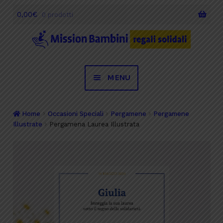
0,00
€
0 prodotti
Vai
Vai
alla
al
navigazione
contenuto
MENU
Desideri
Home
Occasioni Speciali
Pergamene
Pergamene
Illustrate
Pergamena Laurea Illustrata
Occasioni Speciali
Regali Solidali
Testimonianze
Chi siamo