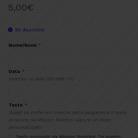
5,00
€
99 disponibili
Nome/Nomi
*
Data
*
Inserisci la data (DD-MM-YY)
Testo
*
Scegli se preferisci inserire nella pergamena il testo
proposto da Mission Bambini oppure un testo
personalizzato
Testo proposto da Mission Bambini: “In questo