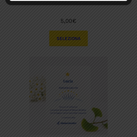
5,00
€
SELEZIONA