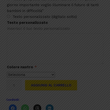
giorno importante voglio illuminare il futuro di tanti
bambini in difficoltà”
Testo personalizzato (digitalo sotto)
Testo personalizzato
Inserisci il tuo testo personalizzato
Colore nastro
*
Pergamena
AGGIUNGI AL CARRELLO
Laurea
Illustrata
Condividi:
quantità