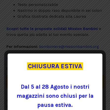
Testo personalizzabile
Nastrino in doppio raso disponibile in sei colori
Grafica illustrata dedicata alla Laurea
Scopri tutte le proposte solidali Mission Bambini
e
trova quella più adatta al tuo evento speciale.
Per informazioni:
bomboniere@missionbambini.org
TEMPISTICHE E SUPPORTO
CHIUSURA ESTIVA
IL TUO SOSTEGNO CONTA
Non ci sono ancora recensioni.
Dal 5 al 28 Agosto i nostri
magazzini sono chiusi per la
Solamente clienti che hanno effettuato l'accesso ed
pausa estiva.
hanno acquistato questo prodotto possono lasciare