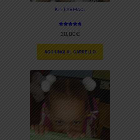
KIT FARMACI
Valutato
30,00
€
5.00
su 5
AGGIUNGI AL CARRELLO