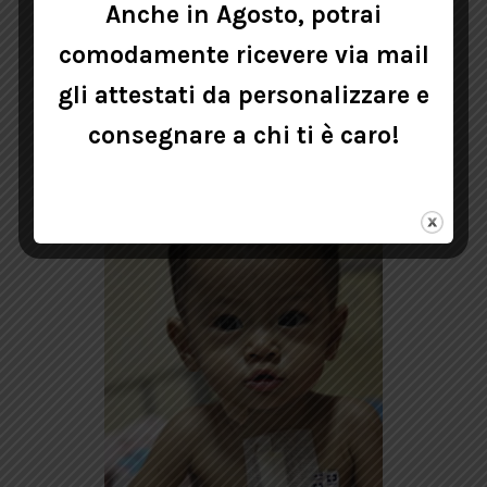
CORSO DI CUCITO PER RAGAZZE
Anche in Agosto, potrai
comodamente ricevere via mail
25,00
€
gli attestati da personalizzare e
consegnare a chi ti è caro!
AGGIUNGI AL CARRELLO